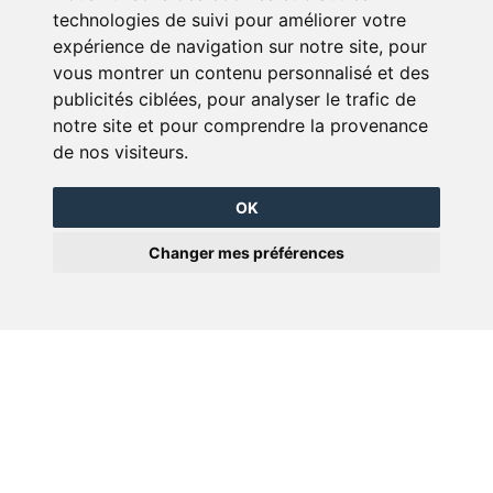
Nous savons que chaque maison est unique, c'est pourquoi nous
technologies de suivi pour améliorer votre
offrons une grande variété de produits et de styles pour répondre à vos
besoins spécifiques.
expérience de navigation sur notre site, pour
Nous travaillons avec des fabricants de confiance pour nous assurer
vous montrer un contenu personnalisé et des
que nos clients bénéficient des dernières technologies et des matériaux
publicités ciblées, pour analyser le trafic de
de qualité supérieure.
notre site et pour comprendre la provenance
de nos visiteurs.
OK
Changer mes préférences